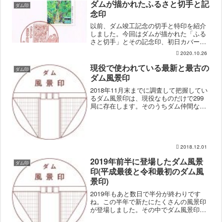
印台紙と言うものを入手したので、紹介
ダムが描かれたふるさと切手と記
ダム印
したいと思います。名鉄...
念印
以前、ダム竣工記念の切手と特印を紹介
しました。今回はダムが描かれた「ふる
さと切手」とその記念印、初日カバー
(FDC)を紹介します。切手は昔ダム便覧
2020.10.26
で紹介されていたことがあるし、ダム大
百科でも高根たかねさんが紹介してるの
現役で使われている最新と最古の
ダム印
で、ダム好きの人は見た...
ダム風景印
2018年11月末までに調査して把握してい
るダム風景印は、現役なものだけで299
局に存在します。そのうちダム仲間など
の協力もあり、138局分(現役のみ)のダム
風景印を今日までに集めることが出来ま
した。そんなダム風景印の中で一番新し
いものと古...
2018.12.01
2019年前半に登場したダム風景
ダム印
印(平成最後と令和最初のダム風
景印)
2019年もあと数日で半分が終わりです
ね。この半年で新たにたくさんの風景印
が登場しました。その中でダム風景印は
半年で２つ増えました。以前、最新のダ