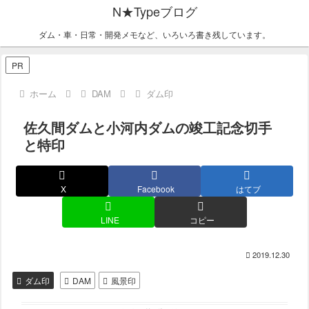
N★Typeブログ
ダム・車・日常・開発メモなど、いろいろ書き残しています。
PR
ホーム
DAM
ダム印
佐久間ダムと小河内ダムの竣工記念切手
と特印
X
Facebook
はてブ
LINE
コピー
2019.12.30
ダム印
DAM
風景印