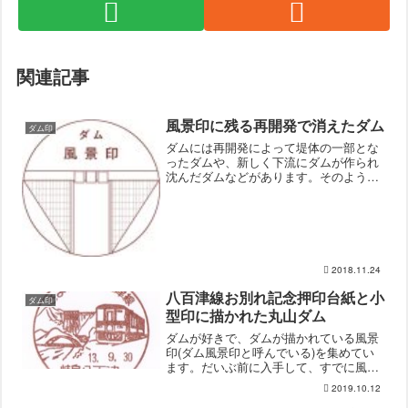
関連記事
風景印に残る再開発で消えたダム
ダム印
ダムには再開発によって堤体の一部とな
ったダムや、新しく下流にダムが作られ
沈んだダムなどがあります。そのような
ダムは少しずつ看板であったり地図から
その名が消えていってしまいます。風景
印も途中でデザインが変わることもあり
ますし、郵便局の廃止や簡...
2018.11.24
八百津線お別れ記念押印台紙と小
ダム印
型印に描かれた丸山ダム
ダムが好きで、ダムが描かれている風景
印(ダム風景印と呼んでいる)を集めてい
ます。だいぶ前に入手して、すでに風景
印のページで紹介をしていた八百津線最
2019.10.12
終運行記念の小型印なのですが、最近押