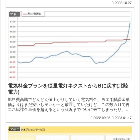
2022.10.27
マネー
電気料金プランを従量電灯ネクストからBに戻す(北陸
電力)
燃料費高騰でどんどん値上がりしていく電気料金。再エネ賦課金単
価よりはまだ安いし良いか～と放置していたけど、この数カ月で再
エネ賦課金単価を超えるという状況までついに来てしまったり、北
陸電力のほくリンクのポイントプログラムの改悪もあったりした
2022.09.03
2023.01.17
の...
マネー