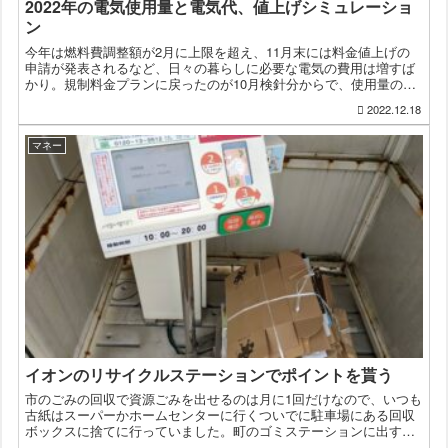
2022年の電気使用量と電気代、値上げシミュレーショ
ン
今年は燃料費調整額が2月に上限を超え、11月末には料金値上げの
申請が発表されるなど、日々の暮らしに必要な電気の費用は増すば
かり。規制料金プランに戻ったのが10月検針分からで、使用量の多
い夏前に変更しておくべきだったと後悔。12月の検針も終わ...
2022.12.18
マネー
イオンのリサイクルステーションでポイントを貰う
市のごみの回収で資源ごみを出せるのは月に1回だけなので、いつも
古紙はスーパーかホームセンターに行くついでに駐車場にある回収
ボックスに捨てに行っていました。町のゴミステーションに出すに
しても結局車に乗せていくので手間はほぼ同じだし、朝じゃなく...