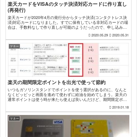
楽天カードをVISAのタッチ決済対応カードに作り直し
(再発行)
楽天カードが2020年4月の発行分からタッチ決済(コンタクトレス決
済)対応カードになりました。すでに保有している非対応カードの場
合は、手数料なしで作り直しが可能のようだったので、申し込みま
した。作り直しの手続き作り直しの手続きは、楽天e-N...
2020.05.29
2020.05.31
マネー
楽天の期間限定ポイントを出光で使って節約
いつもガソリンスタンドでポイントを使う選択があるのに、なんと
なくピッピッと画面を進めて使わずに給油を始めてしまう。楽天の
通常ポイントは使う時が来たら使えば良いんだけど、期間限定ポイ
ントは1ヶ月のものとかあって失効することもあるので、初めてガ...
2019.01.18
マネー