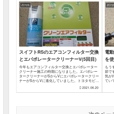
ZC72S
ZC72
スイフトRSのエアコンフィルター交換
電動
とエバポレータークリーナーV(5回目)
を使
今年もエアコンフィルター交換とエバポレーター
もう
クリーナー施工の時期になりました。エバポレー
節で
タークリーナーがSからVにエバポレータークリー
気が
ナーがSからVに進化していました。トヨタモビリ
てい
ティパーツ(TMP)になったからでしょうか？ウイ
放置
2021.06.20
ルス除去効果...
アイテ
次のペー