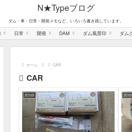
N★Typeブログ
ダム・車・日常・開発メモなど、いろいろ書き残しています。
R
日常
開発
DAM
ダム風景印
ダム
ホーム
CAR
CAR
ZC72S
ZC72