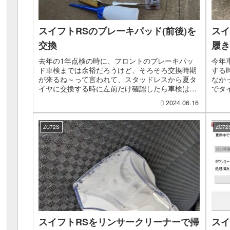
スイフトRSのブレーキパッド(前後)を
スイ
交換
履き
去年の1年点検の時に、フロントのブレーキパッ
今年
ド車検までは余裕だろうけど、そろそろ交換時期
する
が来るね～って言われて、スタッドレスから夏タ
なか
イヤに交換する時に左前だけ確認したら車検は全
でタ
然通る残量だったけど、走行距離を考えると交換
でタ
2024.06.16
してすぐ20万キロと...
うエコ
ZC72S
ZC72
スイフトRSをリンサークリーナーで掃
スイ