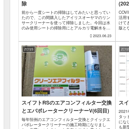
除
(20
前から一度シートの掃除はしてみたいと思ってい
CO
たので、この間購入したアイリスオーヤマのリン
活用
サークリーナーを使って掃除しました。今回は水
けて
のみ使用シートの掃除用にとアルカリ電解水を注
版と
文していたのですが、作業前に届かなかったので
46
2023.06.23
今回は水のみで掃除し...
ていく
ZC72S
ZC72
スイフトRSのエアコンフィルター交換
スイ
とエバポレータークリーナーV(6回目)
20
タッ
毎年恒例のエアコンフィルター交換とクイックエ
にな
バポレータークリーナーの施工時期になりまし
も新