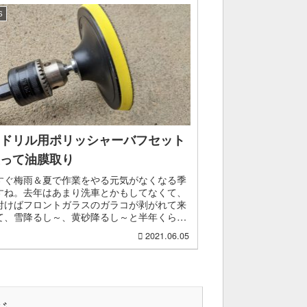
S
ドリル用ポリッシャーバフセット
って油膜取り
すぐ梅雨＆夏で作業をやる元気がなくなる季
すね。去年はあまり洗車とかもしてなくて、
付けばフロントガラスのガラコが剥がれて来
て、雪降るし～、黄砂降るし～と半年くらい
してました。Amazonのタイムセールで良い
2021.06.05
ム買ったの...
ジ