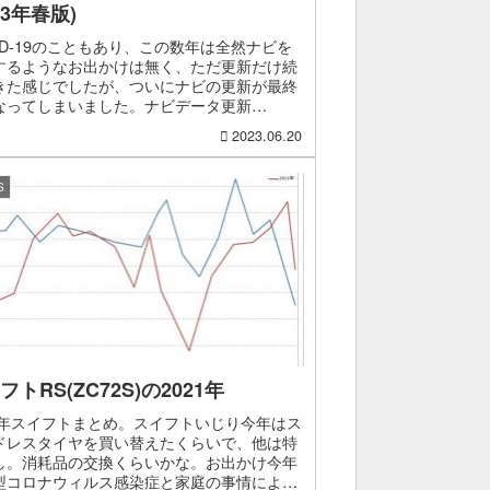
23年春版)
VID-19のこともあり、この数年は全然ナビを
するようなお出かけは無く、ただ更新だけ続
きた感じでしたが、ついにナビの更新が最終
なってしまいました。ナビデータ更新
43MB、なぜか更新の度にサイズが小さくなっ
2023.06.20
のは変わら...
S
フトRS(ZC72S)の2021年
21年スイフトまとめ。スイフトいじり今年はス
ドレスタイヤを買い替えたくらいで、他は特
し。消耗品の交換くらいかな。お出かけ今年
型コロナウィルス感染症と家庭の事情により