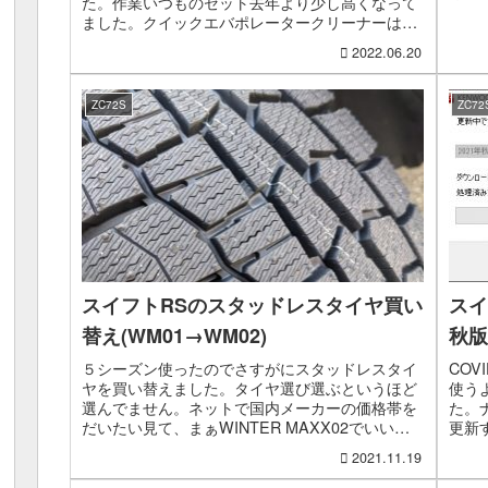
た。作業いつものセット去年より少し高くなって
お出
ました。クイックエバポレータークリーナーは去
と思う
年より安く買えたけど。タイミングなのかな。そ
2022.06.20
れなりに汚れてました。...
ZC72S
ZC72
スイフトRSのスタッドレスタイヤ買い
スイ
替え(WM01→WM02)
秋版
５シーズン使ったのでさすがにスタッドレスタイ
CO
ヤを買い替えました。タイヤ選び選ぶというほど
使う
選んでません。ネットで国内メーカーの価格帯を
た。
だいたい見て、まぁWINTER MAXX02でいい
更新
な。って決めた感じ。WINTER MAXX 01から02
何な
2021.11.19
へ...
度。今