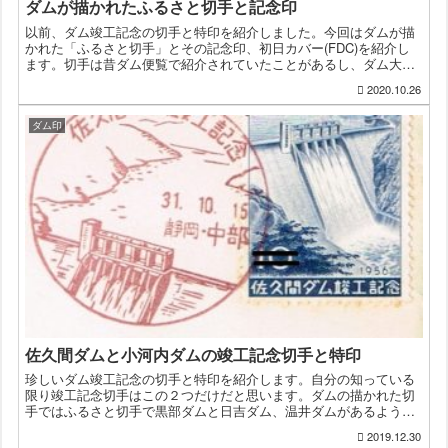
ダムが描かれたふるさと切手と記念印
以前、ダム竣工記念の切手と特印を紹介しました。今回はダムが描
かれた「ふるさと切手」とその記念印、初日カバー(FDC)を紹介し
ます。切手は昔ダム便覧で紹介されていたことがあるし、ダム大百
科でも高根たかねさんが紹介してるので、ダム好きの人は見た...
2020.10.26
ダム印
佐久間ダムと小河内ダムの竣工記念切手と特印
珍しいダム竣工記念の切手と特印を紹介します。自分の知っている
限り竣工記念切手はこの２つだけだと思います。ダムの描かれた切
手ではふるさと切手で黒部ダムと日吉ダム、温井ダムがあるようで
す。ここ数年だとダムのオリジナルフレーム切手の発行も目にす
2019.12.30
る...