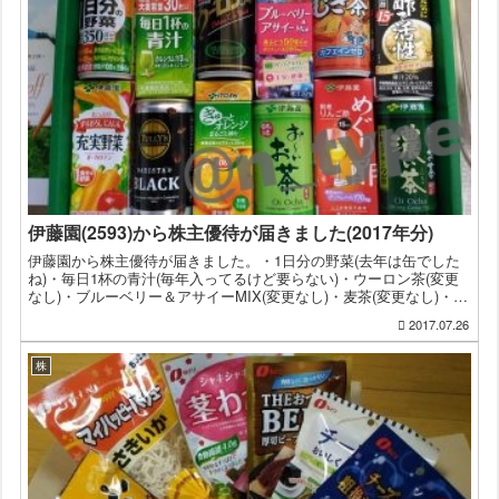
伊藤園(2593)から株主優待が届きました(2017年分)
伊藤園から株主優待が届きました。・1日分の野菜(去年は缶でした
ね)・毎日1杯の青汁(毎年入ってるけど要らない)・ウーロン茶(変更
なし)・ブルーベリー＆アサイーMIX(変更なし)・麦茶(変更なし)・黒
酢で活性(毎年入ってるけど要らない)・充実...
2017.07.26
株