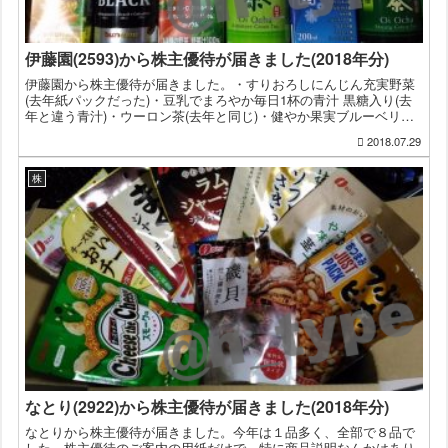
伊藤園(2593)から株主優待が届きました(2018年分)
伊藤園から株主優待が届きました。・すりおろしにんじん充実野菜
(去年紙パックだった)・豆乳でまろやか毎日1杯の青汁 黒糖入り(去
年と違う青汁)・ウーロン茶(去年と同じ)・健やか果実ブルーベリー
MIX(去年はアサイー＆ブルーベリーだった)・健康...
2018.07.29
株
なとり(2922)から株主優待が届きました(2018年分)
なとりから株主優待が届きました。今年は１品多く、全部で８品で
した。株主優待のご案内の用紙だけで、特に商品説明なんかはあり