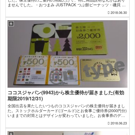
ませんでした。・おつまみ JUSTPACK つぶ餅ピーナッツ・磯貝 だ
し醤油焼き・チーズザチーズ スモーク味・やさしい味...
2018.06.30
株
ココスジャパン(9943)から株主優待が届きました(有効
期限2019/12/31)
全国出店を果たしたいつものココスジャパンの株主優待が届きまし
た。ストックホルダーカード(ゴールド)とお食事ご優待券(2000円分)
いままでの封筒とはデザインが変わっていました。お食事券のデザ
インも少し変わっていますね。見出しに英語が付いてた...
2018.06.23
株