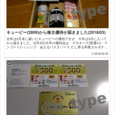
キューピー(2809)から株主優待が届きました(2018/03)
去年は2月末に届いたキューピーの優待ですが、今年は3月に入って
から届きました。(3月3日)今年の優待品は・マヨネーズ(普通の)・マ
ンゴードレッシング・あえるパスタソース だし香る和風カルボナー
ラ・3分クッキング 野菜を食べよう！白湯スープの...
2018.03.03
株