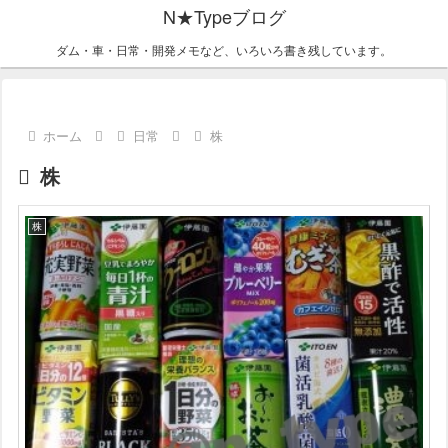
N★Typeブログ
ダム・車・日常・開発メモなど、いろいろ書き残しています。
ホーム
日常
株
株
株