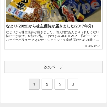
なとり(2922)から株主優待が届きました(2017年分)
なとりから株主優待が届きました。個人的にあんまりうれしくない
柿ピーが復活。全部で7品。・おつまみ JUSTPACK 柿ピー・マイ
ハッピーバリュー さきいか・シャキシャキ食感 茎わかめ 梅味・
THEおつまみBEEF 厚切ビーフジャーキー・チー...
2017.07.01
次のページ
次
1
2
5
へ