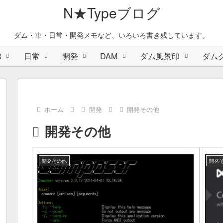
N★Typeブログ
ダム・車・日常・開発メモなど、いろいろ書き残しています。
R
日常
開発
DAM
ダム風景印
ダム
ホーム
開発
開発その他
開発その他
開発その他
開発