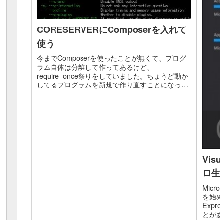
CORESERVERにComposerを入れて
使う
今までComposerを使ったことが無くて、プログ
ラム自体は分離して作ってあるけど、
require_once祭りをしていました。ちょうど動か
してるプログラムを新規で作り直すことになった
ので、この機会にComposerを導入してオートロ
ードを...
Vis
ロ生
Micr
を始
Exp
とが