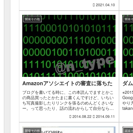
がある
2021.04.10
開発その他
開発
Amazonアソシエイトの審査に落ちた
ダム
ブログを書いてる時に、この本読んでますとかこ
※20
の商品買ったとかたまに書くんですけど、いちい
Goo
ち写真撮影したりリンクを張るのめんどくさいな
やり方
ー。って思ったり、話の流れからして自分ならじ
tak
ゃぁ商品買えるとこ張っておいてよとか思うこと
で、そ
2014.08.22
2014.09.11
もたまに。見に来る人...
開発その他
開発