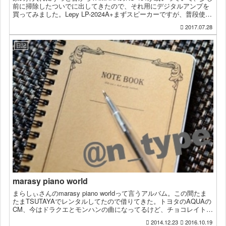
前に掃除したついでに出してきたので、それ用にデジタルアンプを
買ってみました。Lepy LP-2024A+まずスピーカーですが、普段使っ
ているプリメインアンプ(ONKYO ...
2017.07.28
日記
marasy piano world
まらしぃさんのmarasy piano worldって言うアルバム。この間たま
たまTSUTAYAでレンタルしてたので借りてきた。トヨタのAQUAの
CM、今はドラクエとモンハンの曲になってるけど、チョコレイト・
ディスコ(Perfume) → ...
2014.12.23
2016.10.19