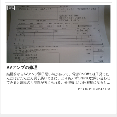
日記
AVアンプの修理
結構前からAVアンプ調子悪い時があって、電源On/Offで様子見てた
んだけどだんだん調子悪いままに。とりあえずONKYOに問い合わせ
てみると故障の可能性が考えられる、修理費は1万円程度になると思
われる。と回答が返ってきたので送って修理しても...
2014.02.20
2014.11.08