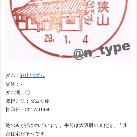
ダム：
狭山池ダム
堤体：×
ダム湖：〇
取得方法：ダム友便
押印日：2017/01/04
池のみが描かれています。手前は大阪府の文化財、吉川
家住宅だそうです。