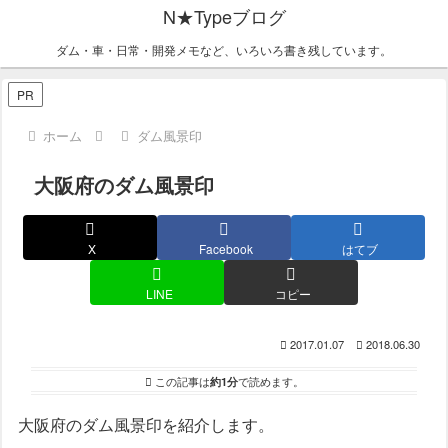
N★Typeブログ
ダム・車・日常・開発メモなど、いろいろ書き残しています。
PR
ホーム
ダム風景印
大阪府のダム風景印
X
Facebook
はてブ
LINE
コピー
2017.01.07
2018.06.30
この記事は
約1分
で読めます。
大阪府のダム風景印を紹介します。