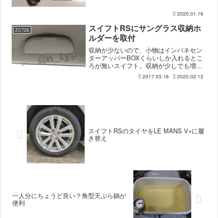
うので、キーレスで。一般的にはスマー
トキーなのかな。鍵が開かない普段鍵の
2020.01.16
開閉はドアノブ横のボタン（リクエスト
スイッチ）で行っています...
スイフトRSにサングラス収納ホ
ZC72S
ルダーを取付
収納が少ないので、小物はインパネセン
ターアッパーBOXくらいしか入れるとこ
ろが無いスイフト。収納が少しでも増え
たら良いなと前から気になってたものを
2017.03.16
2020.02.12
購入しました。※2020/02/12 追記 ZC72S
への取り付け記事です。現行スイフトに
は取...
スイフトRSのタイヤをLE MANS V+に履
き替え
一人分にちょうど良い？角型天ぷら鍋が
便利