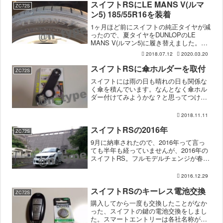
スイフトRSにLE MANS V(ルマ
ZC72S
ン5) 185/55R16を装着
1ヶ月ほど前にスイフトの純正タイヤが減
ったので、夏タイヤをDUNLOPのLE
MANS V(ルマン5)に履き替えました。自
分のための記録でもあるので、レビュー
2018.07.12
2020.03.20
のようなものも書き残しておこうかなと
思います。タイヤ選びスイフトRS純正の
スイフトRSに傘ホルダーを取付
ZC72S
185/...
スイフトには雨の日も晴れの日も関係な
く傘を積んでいます。なんとなく傘ホル
ダー付けてみようかな？と思ってつけて
みました。ナポレックス 傘ホルダーカー
用品店に傘ホルダーを見に行くと、一番
2018.11.11
売ってるのは袋タイプです。袋になって
いるので車内が濡れない...
スイフトRSの2016年
ZC72S
9月に納車されたので、2016年って言っ
ても半年も経っていませんが、2016年の
スイフトRS。フルモデルチェンジが春く
らいまで延期になりそうだ。と言われて
いたのに、前倒しで年内発表、年明けか
2016.12.29
ら販売になった新型スイフトは見た目が
好きじゃないの...
スイフトRSのキーレス電池交換
ZC72S
購入してから一度も交換したことがなか
った、スイフトの鍵の電池交換をしまし
た。スマートエントリーは各社名称が違