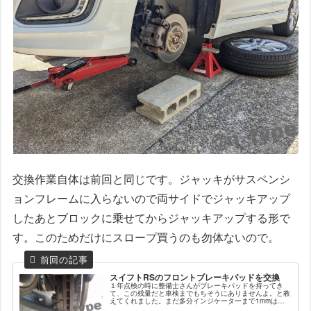
交換作業自体は前回と同じです。ジャッキがサスペンシ
ョンフレームに入らないので両サイドでジャッキアップ
したあとブロックに乗せてからジャッキアップする形で
す。このためだけにスロープ買うのも勿体ないので。
スイフトRSのフロントブレーキパッドを交換
１年点検の時に整備士さんがブレーキパッドを持ってき
て、この残量だと車検までもちそうにありませんよ。と教
えてくれました。まだ多分インジケーターまで1mmはあ
ったように見えたのですが、見てしまったら交換しないと