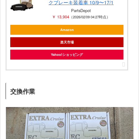
クブレーキ装着車 10/9〜17/1
PartsDepot
￥ 13,904
（2026/02/09 04:27時点）
Amazon
楽天市場
Yahoo!ショッピング
交換作業