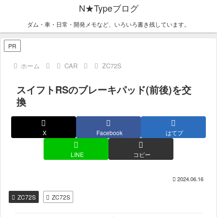
N★Typeブログ
ダム・車・日常・開発メモなど、いろいろ書き残しています。
PR
ホーム
CAR
ZC72S
スイフトRSのブレーキパッド(前後)を交
換
X
Facebook
はてブ
LINE
コピー
2024.06.16
ZC72S
ZC72S