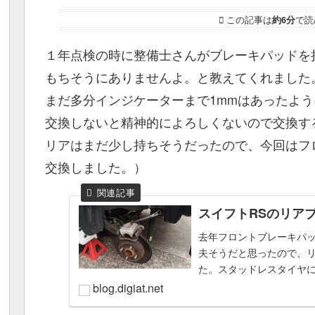
この記事は
約6分
で読
１年点検の時に整備士さんがブレーキパッドを
もちそうにありませんよ。と教えてくれました
まだ多分インジケーターまで1mmはあったよ
交換しないと精神的によろしくないので交換す
リアはまだ少し持ちそうだったので、今回はフ
交換しました。）
スイフトRSのリア
去年フロントブレーキパ
夫そうだと思ったので、
た。スタッドレスタイヤ
で、今年は車検もあるし、
blog.digiat.net
ついで...