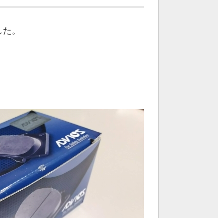
した。
。