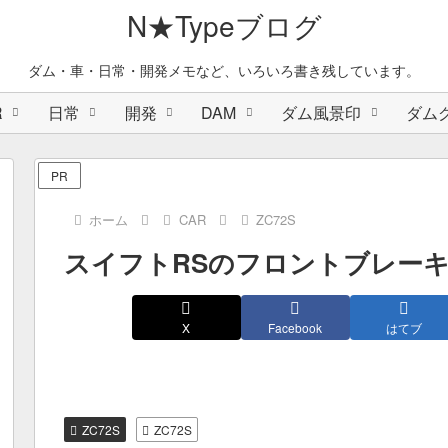
N★Typeブログ
ダム・車・日常・開発メモなど、いろいろ書き残しています。
R
日常
開発
DAM
ダム風景印
ダム
PR
ホーム
CAR
ZC72S
スイフトRSのフロントブレー
X
Facebook
はてブ
ZC72S
ZC72S