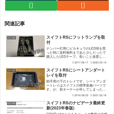
関連記事
スイフトRSにフットランプを取
ZC72S
付
ナンバー灯用にピカキュウのLED球を買
った時に送料無料まであと少しだったで
購入したLEDテープ。長いこと放置して
いたのですが、暇だったので取り付けま
2017.06.17
2020.03.13
した。3chipSMD3連ワンポイントLEDテ
ープフットランプ用に使ったのは、ピカ
スイフトRSにシートアンダート
ZC72S
キュウの3...
レイを取付
助手席の下のトレイです。シートアンダ
ートレイはスイフトの標準装備パーツで
す。が、前オーナーが外してしまったの
か何なのか、付いていないことに気付い
2016.09.23
2021.02.16
たので取り寄せてもらいました。シート
アンダートレイ初めてのスズキで初めて
スイフトRSのナビデータ最終更
ZC72S
注文したのがこれになると...
新(2023年春版)
COVID-19のこともあり、この数年は全然