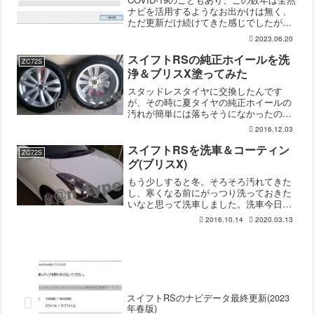
ナビを活用するようなお出かけは無く、
ただ更新だけ続けてきた感じでしたが、
ついにナビの更新が最終版となってしま
2023.06.20
いました。ナビデータ更新4643MB、な
ぜか更新の度にサイズが小さくなってい
スイフトRSの純正ホイールを洗
ZC72S
くのは変わら...
浄＆ブリスX塗ってみた
スタッドレスタイヤに交換したんです
が、その時に夏タイヤの純正ホイールの
汚れが簡単には落ちそうになかったので
軽く洗って放置していたので、ちゃんと
2016.12.03
洗うことに。ホイール洗浄スイフトRSは
太平洋側から来た車なんで、前オーナー
スイフトRSを洗車＆コーティン
ZC72S
は外してホイールを洗って...
グ(ブリスX)
もう少しすると冬。そろそろ汚れてきた
し、寒くなる前にがっつり洗っておきた
いなと思って洗車しました。洗車今日は
久しぶりに時間をかけて洗車です。洗車
2016.10.14
2020.03.13
グッズは特に新しく購入していないの
で、いつもの道具です。シャンプーとス
ポンジはシュアラスターの物...
スイフトRSのナビデータ最終更新(2023
年春版)