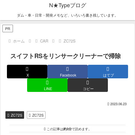
N★Typeブログ
ダム・車・日常・開発メモなど、いろいろ書き残しています。
PR
ホーム
CAR
ZC72S
スイフトRSをリンサークリーナーで掃除
X
Facebook
はてブ
LINE
コピー
2023.06.23
ZC72S
ZC72S
この記事は
約3分
で読めます。