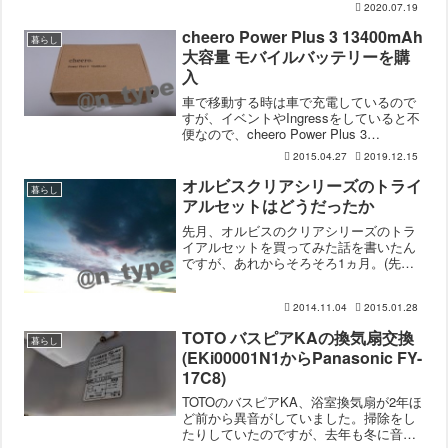
2020.07.19
ました。(※このキャンペーンの募集は終
了しています。)数日前に宅配ボックスが
cheero Power Plus 3 13400mAh
暮らし
届いたので、設...
大容量 モバイルバッテリーを購
入
車で移動する時は車で充電しているので
すが、イベントやIngressをしていると不
便なので、cheero Power Plus 3
13400mAh 大容量 モバイルバッテリーを
2015.04.27
2019.12.15
購入しました。モバイルバッテリー選び
SANYO時代のeneloo...
オルビスクリアシリーズのトライ
暮らし
アルセットはどうだったか
先月、オルビスのクリアシリーズのトラ
イアルセットを買ってみた話を書いたん
ですが、あれからそろそろ1ヵ月。(先月
の記事)まだ使い切ってないのですが、3
週間以上経ったし感想を書きたいと思い
2014.11.04
2015.01.28
ます。購入したのは、トライアルセット
のM（しっとりタイプ...
TOTO バスピアKAの換気扇交換
暮らし
(EKi00001N1からPanasonic FY-
17C8)
TOTOのバスピアKA、浴室換気扇が2年ほ
ど前から異音がしていました。掃除をし
たりしていたのですが、去年も冬に音が