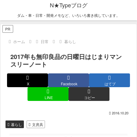
N★Typeブログ
ダム・車・日常・開発メモなど、いろいろ書き残しています。
PR
ホーム
日常
暮らし
2017年も無印良品の日曜日はじまりマン
スリーノート
X
Facebook
はてブ
LINE
コピー
2016.10.20
暮らし
文房具