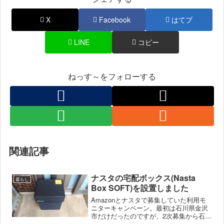
X
Facebook
はてブ
LINE
コピー
ねっす～をフォローする
関連記事
ナスタの宅配ボックス(Nasta
暮らし
Box SOFT)を設置しました
Amazonとナスタで募集していた利用モ
ニターキャンペーン。最初は石川県金沢
市だけだったのですが、2次募集から石川
県全体に対象が拡大したので応募してい