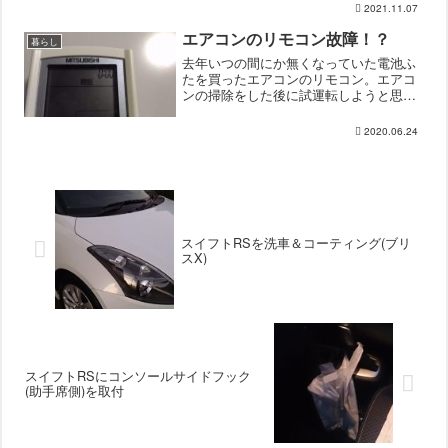
大きくなったりしたし、冬場に壊れたら
2021.11.07
窓開けるわけにもいかないので思い切っ
て交換。TOTO EKi00001N1(交換前)三洋
エアコンのリモコン故障！？
暮らし
電...
去年いつの間にか無くなっていた電池ふ
たを買ったエアコンのリモコン。エアコ
ンの掃除をした後に試運転しようと思っ
たら、まさかの無反応・・・。電池切
れ？故障？リモコンの右上の時刻が点滅
2020.06.24
していたので、家族が電池入れ替えたの
かな？と思ったのですが、ボ...
スイフトRSを洗車＆コーティング(ブリ
スX)
スイフトRSにコンソールサイドフック
(助手席側)を取付