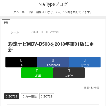
N★Typeブログ
ダム・車・日常・開発メモなど、いろいろ書き残しています。
PR
ホーム
CAR
ZC72S
彩速ナビMDV-D503を2018年第01版に更
新
X
Facebook
はてブ
LINE
コピー
2018.10.03
ZC72S
カー用品
ZC72S