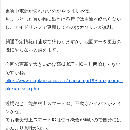
更新中電源が切れないのがやっぱり不便。
ちょっとした買い物に出かける時では更新が終わらない
し、アイドリングで更新してるのはガソリンが無駄。
開通予定情報は速攻で終わりますが、地図データ更新の
後にやらないと消えます。
今回の更新で大きいのは高槻JCT・IC～川西ICじゃない
ですかね。
https://www.mapfan.com/store/mapcomp/18S_mapcomp_
pickup_kmc.php
近場だと、能美根上スマートIC、不動寺バイパスがメイ
ンかな。
でも能美根上スマートICは使う機会が無いので自分には
あんまり意味がない。