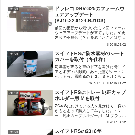
ドラレコ DRV-325のファームウ
ZC72S
ェアアップデート
(VJ16.32.0124.BJ1OS)
前回の更新から気づいたら２回ファーム
ウェアアップデートが来てました。変更
内容の不具合（？）を感じたことはない
ですが、最新のほうがいいと思うので更
2018.03.02
新しました。ファームウェアアップデー
ト手順は前回と変わらず、というか簡単
スイフトRSに防水素材のシート
ZC72S
なので省略。スイフトRS...
カバーを取付（冬仕様）
毎年雪が降ると車のドアを開けた時にド
アとボディの隙間にあった雪がシートに
べちゃっ。雪降るのも２、３ヶ月くらい
なので我慢すればいいのですが、オート
2016.12.11
2019.12.07
バックスをウロウロしていたら見つけた
商品が安かったので買ってみました。防
スイフトRSにトレー 純正カップ
ZC72S
水素材のシートカバー家の...
ホルダー用 Ｍを取付
ZC32Sに付けている人を見かけて、良い
かもと思って購入してみました。トレ
ー 純正カップホルダー用 M ブラック
購入したのはカーメイトのトレー 純正
2017.04.22
カップホルダー用 M ブラックで、品番
はCZ370です。商品の実物を見て購入し
スイフトRSの2018年
ZC72S
たかったのです...