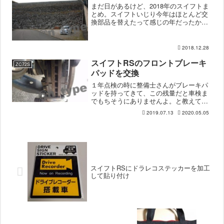
まだ日があるけど、2018年のスイフトま
とめ。スイフトいじり今年はほとんど交
換部品を替えたって感じの年だったかな
ぁ。・ワイパーをNWBのデザインワイパ
ーに交換・リア用にAPEMAN C470(激安
中華ドラレコ)を導入・夏タイヤを純正か
2018.12.28
らルマ...
スイフトRSのフロントブレーキ
ZC72S
パッドを交換
１年点検の時に整備士さんがブレーキパ
ッドを持ってきて、この残量だと車検ま
でもちそうにありませんよ。と教えてく
れました。まだ多分インジケーターまで
2019.07.13
2020.05.05
1mmはあったように見えたのですが、見
てしまったら交換しないと精神的によろ
しくないので交換するこ...
スイフトRSにドラレコステッカーを加工
して貼り付け