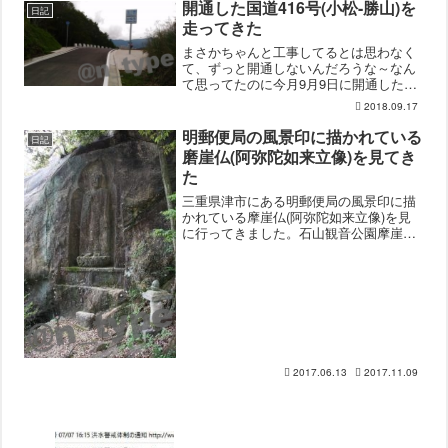
開通した国道416号(小松-勝山)を
日記
走ってきた
まさかちゃんと工事してるとは思わなく
て、ずっと開通しないんだろうな～なん
て思ってたのに今月9月9日に開通した国
道416号の県境区間を走ってきました。
2018.09.17
石川県側国道8号バイパスを東山ICで降り
て、国道416号入り。今回繋がったのは
明郵便局の風景印に描かれている
日記
県境の辺りなの...
磨崖仏(阿弥陀如来立像)を見てき
た
三重県津市にある明郵便局の風景印に描
かれている摩崖仏(阿弥陀如来立像)を見
に行ってきました。石山観音公園摩崖仏
があるのは石山観音公園と言う場所で、
名阪関ドライブインから車で5分くらいの
所にありました。特に下調べもせずに行
ったのですが、駐車場...
2017.06.13
2017.11.09