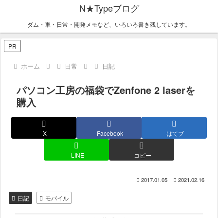
N★Typeブログ
ダム・車・日常・開発メモなど、いろいろ書き残しています。
PR
ホーム
日常
日記
パソコン工房の福袋でZenfone 2 laserを
購入
X
Facebook
はてブ
LINE
コピー
2017.01.05
2021.02.16
日記
モバイル