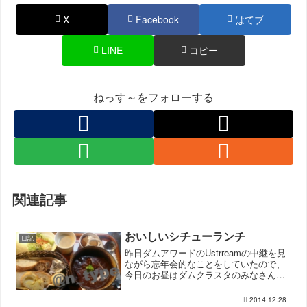
X
Facebook
はてブ
LINE
コピー
ねっす～をフォローする
関連記事
おいしいシチューランチ
日記
昨日ダムアワードのUstrreamの中継を見
ながら忘年会的なことをしていたので、
今日のお昼はダムクラスタのみなさんと
一緒にランチ。グルマンヴィタル
(GURUMAN VITAL) パンの森 垂井本店
2014.12.28