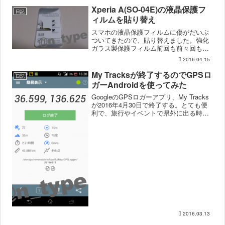
のシチューランチ(1,540円)ポークシチ
ュ...
Xperia A(SO-04E)の液晶保護フ
日記
ィルムを貼り替え
スマホの液晶保護フィルムに傷がだいぶ
ついてきたので、貼り替えました。強化
ガラス製保護フィルム前回も前々回もス
マホカバーに付属していた保護フィルム
2016.04.15
を貼っていたんですが、スマホカバーを
使うのをやめたので、今回は普通に保護
My Tracksが終了するのでGPSロ
日記
フィルム単品を買いました...
ガーAndroidを使ってみた
GoogleのGPSロガーアプリ、My Tracks
が2016年4月30日で終了する。とても便
利で、旅行やイベントで県外に出る時な
んかはいつも使っていたアプリですが、
使えなくなってしまうと言うことで、代
わりになりそうなアプリを入れてみまし
た...
2016.03.13