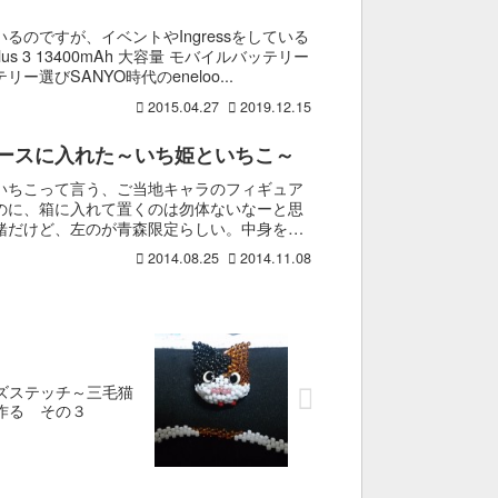
のですが、イベントやIngressをしている
Plus 3 13400mAh 大容量 モバイルバッテリー
選びSANYO時代のeneloo...
2015.04.27
2019.12.15
ースに入れた～いち姫といちこ～
いちこって言う、ご当地キャラのフィギュア
のに、箱に入れて置くのは勿体ないなーと思
緒だけど、左のが青森限定らしい。中身を取
かあ...
2014.08.25
2014.11.08
ズステッチ～三毛猫
作る その３