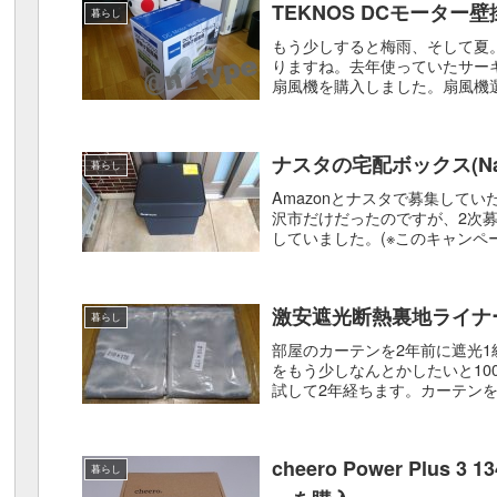
TEKNOS DCモーター壁掛
暮らし
もう少しすると梅雨、そして夏
りますね。去年使っていたサー
扇風機を購入しました。扇風機
富。でも、今回は壁掛け型の扇風機
ナスタの宅配ボックス(Nas
暮らし
Amazonとナスタで募集して
沢市だけだったのですが、2次
していました。(※このキャンペ
ボックスが届いたので、設...
激安遮光断熱裏地ライナ
暮らし
部屋のカーテンを2年前に遮光
をもう少しなんとかしたいと10
試して2年経ちます。カーテン
ートがクリップから外れてしま..
cheero Power Plus
暮らし