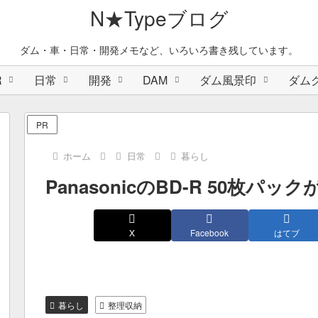
N★Typeブログ
ダム・車・日常・開発メモなど、いろいろ書き残しています。
R
日常
開発
DAM
ダム風景印
ダム
PR
ホーム
日常
暮らし
PanasonicのBD-R 50枚パ
X
Facebook
はてブ
暮らし
整理収納