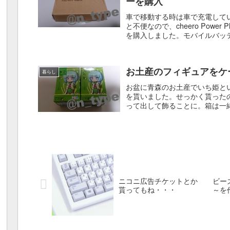
ーを購入
車で移動する時は車で充電している
と不便なので、cheero Power 
を購入しました。モバイルバッテリー
お土産のフィギュアをケ
暮らし
お盆に青森のお土産でいち姫と
を貰いました。せっかく貰った
って出して飾ることに。箱は一
り出します。家にフィギュアは何個
ニコニ広告チケットとか
ビー
貰ってもね・・・
～を