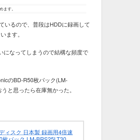
めます。
ているので、普段はHDDに録画して
ています。
ぱいになってしまうので結構な頻度で
cのBD-R50枚パック(LM-
買おうと思ったら在庫無かった。
ディスク 日本製 録画用4倍速
0枚パック LM-BRS25LT30