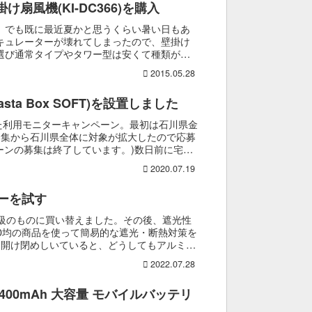
け扇風機(KI-DC366)を購入
。でも既に最近夏かと思うくらい暑い日もあ
キュレーターが壊れてしまったので、壁掛け
選び通常タイプやタワー型は安くて種類が豊
を購...
2015.05.28
ta Box SOFT)を設置しました
いた利用モニターキャンペーン。最初は石川県金
募集から石川県全体に対象が拡大したので応募
ーンの募集は終了しています。)数日前に宅配
2020.07.19
ーを試す
1級のものに買い替えました。その後、遮光性
0均の商品を使って簡易的な遮光・断熱対策を
を開け閉めしいていると、どうしてもアルミシ
.
2022.07.28
 3 13400mAh 大容量 モバイルバッテリ