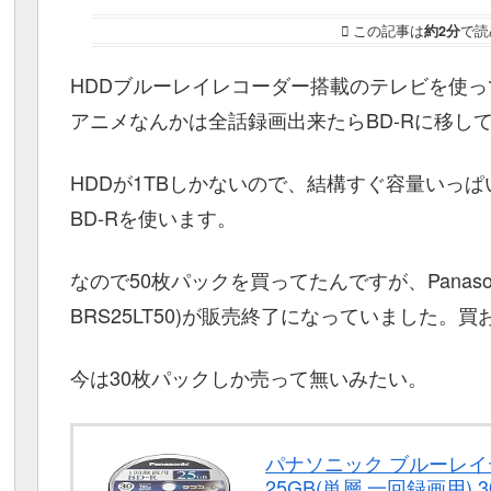
この記事は
約2分
で読
HDDブルーレイレコーダー搭載のテレビを使っ
アニメなんかは全話録画出来たらBD-Rに移し
HDDが1TBしかないので、結構すぐ容量いっ
BD-Rを使います。
なので50枚パックを買ってたんですが、Panasoni
BRS25LT50)が販売終了になっていました。
今は30枚パックしか売って無いみたい。
パナソニック ブルーレイ
25GB(単層 一回録画用) 3