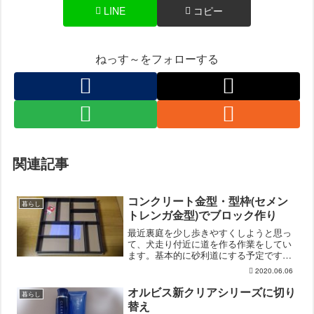
LINE
コピー
ねっす～をフォローする
関連記事
コンクリート金型・型枠(セメン
暮らし
トレンガ金型)でブロック作り
最近裏庭を少し歩きやすくしようと思っ
て、犬走り付近に道を作る作業をしてい
ます。基本的に砂利道にする予定です
が、石が飛び散らないようにレンガで押
2020.06.06
さえる形にしようと思っていました。必
要なレンガの数を計算してみると、結構
オルビス新クリアシリーズに切り
暮らし
な量が必要なことがわかり１...
替え