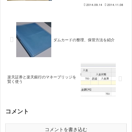
コン机の下にメタルラックか適当な棚が
2014.09.14
2014.11.08
あると便利だなぁと思ってたんだけど、
なんだかんだメタルラック...
ダムカードの整理、保管方法を紹介
楽天証券と楽天銀行のマネーブリッジを
賢く使う
コメント
コメントを書き込む