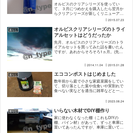
オルビスのクリアシリーズを使ってい
て、３月につめかえを購入したら翌月か
らクリアシリーズが新しくリニューア
ル。タイミングが悪いなと思いながら、
2015.07.23
期間限定ポイントもあったので４月に新
クリアシリーズの化粧水と洗顔料を購入
オルビスクリアシリーズのトライ
暮らし
して保管していました。新クリ...
アルセットはどうだったか
先月、オルビスのクリアシリーズのトラ
イアルセットを買ってみた話を書いたん
ですが、あれからそろそろ1ヵ月。(先月
の記事)まだ使い切ってないのですが、3
週間以上経ったし感想を書きたいと思い
2014.11.04
2015.01.28
ます。購入したのは、トライアルセット
のM（しっとりタイプ...
エココンポストはじめました
暮らし
数年前から庭で小さな家庭菜園をしてい
て、切り落とした葉や虫食いや実割れで
食べない実などを適当に雑草などと一緒
に山にしていたのですが、見た目が良く
ないのがずっと気になっていました。コ
2023.08.24
ンポスト（コンポスター）の存在は知っ
ていましたが、どうしても...
いらない木材でDIY棚作り
暮らし
家に使わなくなった棚（これもDIYの
棚、パイン材）があって、ずっと車庫に
置いてあったんですが、車庫に置いてお
くのもスペース取ってとても邪魔。パソ