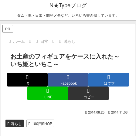
N★Typeブログ
ダム・車・日常・開発メモなど、いろいろ書き残しています。
PR
ホーム
日常
暮らし
お土産のフィギュアをケースに入れた～
いち姫といちこ～
X
Facebook
はてブ
LINE
コピー
2014.08.25
2014.11.08
暮らし
100円SHOP