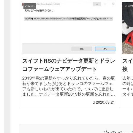
ZC72S
ZC72
スイフトRSのナビデータ更新とドラレ
スイ
コファームウェアアップデート
換
2019年秋の更新をすっかり忘れていたら、春の更
去年
新が来てました(笑)あとドラレコのファームウェ
の時
アも新しいものが出ていたので、ついでに更新し
ーキ
ました。ナビデータ更新2019秋の更新を忘れたの
タイ
で、2020春のデータに更新です。なんか今日はダ
今年
2020.03.21
ウンロ...
タイヤ
次のペー