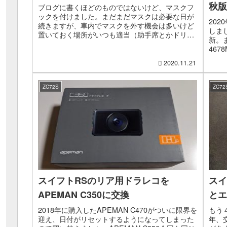
秋版
ブログに書くほどのものではないけど、マスクフ
ックを付けました。まだまだマスクは必要な日が
20
続きますが、車内でマスクを外す機会は多いけど
しま
置いておく場所がいつも適当（助手席とかドリン
新。
クホルダーとか）なので、マスクフックをつけて
467
そこにかけることにし...
ァイ
2020.11.21
いつも
ZC72S
ZC72
スイフトRSのリア用ドラレコを
スイ
APEMAN C350に交換
とエ
2018年に購入したAPEMAN C470がついに限界を
もう
迎え、日付がリセットするようになってしまった
年、