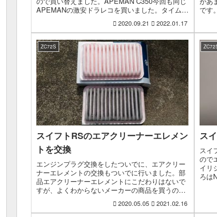
ので買い替えました。APEMAN C350今回も同じ
があ
APEMANの激安ドラレコを買いました。タイムセ
です
ールで購入したのですが、タイムセールじゃ...
の送
2020.09.21
2022.01.17
アコン
ZC72S
ZC72
スイフトRSのエアクリーナーエレメン
スイ
トを交換
スイ
ので
エンジンプラグ交換をしたついでに、エアクリー
イリ
ナーエレメントの交換もついでに行いました。部
ろは
品エアクリーナーエレメントにこだわりはないで
るん
すが、よくわからないメーカーの商品を買うのも
とにし.
どうかと思って、普通にタクティのドライブジョ
2020.05.05
2021.02.16
イにしました。箱の横...