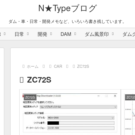
N★Typeブログ
ダム・車・日常・開発メモなど、いろいろ書き残しています。
R
日常
開発
DAM
ダム風景印
ダム
ホーム
CAR
ZC72S
ZC72S
ZC72S
ZC72