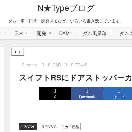
N★Typeブログ
ダム・車・日常・開発メモなど、いろいろ書き残しています。
R
日常
開発
DAM
ダム風景印
ダム
PR
ホーム
CAR
ZC72S
スイフトRSにドアストッパー
X
Facebook
はてブ
ZC72S
ZC72S
カー用品