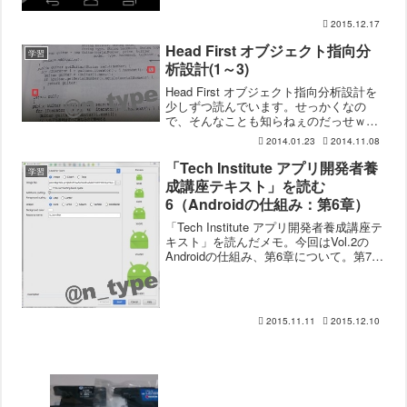
2015.12.17
Head First オブジェクト指向分
学習
析設計(1～3)
Head First オブジェクト指向分析設計を
少しずつ読んでいます。せっかくなの
で、そんなことも知らねぇのだっせｗ
と、このブログ見た人は思うかもしれな
2014.01.23
2014.11.08
いけど、メモ・記録として書き残して行
こうかなと。表紙をめくっていくと、著
「Tech Institute アプリ開発者養
学習
者紹介、目次、序...
成講座テキスト」を読む
6（Androidの仕組み：第6章）
「Tech Institute アプリ開発者養成講座テ
キスト」を読んだメモ。今回はVol.2の
Androidの仕組み、第6章について。第7章
はまた今度。※2015/12/04追記この記事は
第一期のテキストを元に書いた記事にな
ります。現在第二...
2015.11.11
2015.12.10