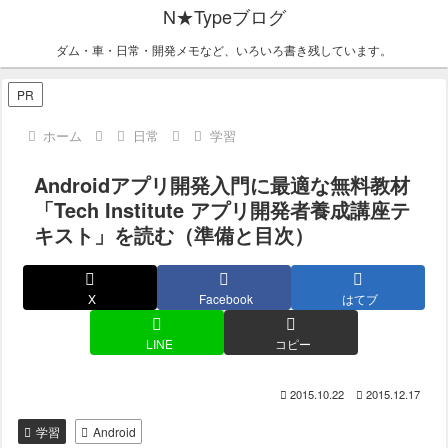
N★Typeブログ
ダム・車・日常・開発メモなど、いろいろ書き残しています。
PR
ホーム
日常
学習
Androidアプリ開発入門に最適な無料教材
「Tech Institute アプリ開発者養成講座テ
キスト」を読む（準備と目次）
X
Facebook
はてブ
LINE
コピー
2015.10.22
2015.12.17
学習
Android