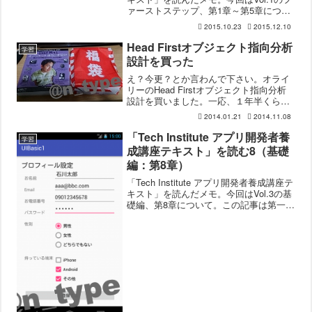
ァーストステップ、第1章～第5章につい
て。ファーストステップは少しでも
2015.10.23
2015.12.10
Androidアプリ開発を学んだことがある人
はじっくり読む必要はないと思い...
Head Firstオブジェクト指向分析
学習
設計を買った
え？今更？とか言わんで下さい。オライ
リーのHead Firstオブジェクト指向分析
設計を買いました。一応、１年半くらい
までソフトウェア業界にいました。いま
2014.01.21
2014.11.08
したとも。(COBOLしてたけど・・・)で
も仕事でやってたのってオブジェクト指
「Tech Institute アプリ開発者養
学習
向からは...
成講座テキスト」を読む8（基礎
編：第8章）
「Tech Institute アプリ開発者養成講座テ
キスト」を読んだメモ。今回はVol.3の基
礎編、第8章について。この記事は第一期
のテキストを元に書いている記事です。
現在第二期テキストが公開されていま
す。第二期テキストではVol.2の基...