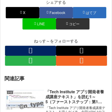
シェアする
X
Facebook
はてブ
LINE
コピー
ねっす～をフォローする
関連記事
「Tech Institute アプリ開発者養
学習
成講座テキスト」を読む1～
5（ファーストステップ：第1章
～第5章）
「Tech Institute アプリ開発者養成講座テ
キスト」を読んだメモ。今回はVol.1のフ