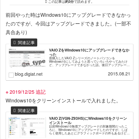
この記事は
約3分
で読めます。
前回やった時はWindows10にアップグレードできなかっ
たのですが、今回はアップグレードできました。(一部不
具合あり)
VAIO ZをWindows10にアップグレードできなか
った
昔購入したVAIO Zシリーズのノートパソコンを
Windows10にしてみようと思っていろいろやってみたけ
ど、アップグレードできなかった話。後日アップグレード
できました。対象のVAIO家のVAIOはWindows7モデル
で、SONYの公式で...
2015.08.21
blog.digiat.net
※ 2019/12/25 追記
Windows10をクリーンインストールで入れました。
VAIO Z(VGN-Z93HS)にWindows10をクリーン
インストール
以前Windows10無償アップグレードの対象期間だったこ
ろに、Windows10にアップグレードしたのですが、しば
らく使用したあとにグラフィックボードの件もあるけど、
なぜかWindowsUpdateが全くできない状態になって、ま