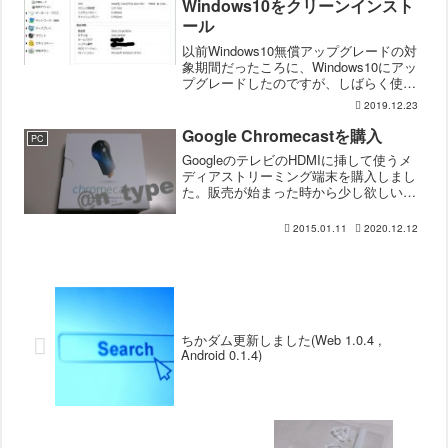
Windows10をクリーンインスト
ール
以前Windows10無償アップグレードの対
象期間だったころに、Windows10にアッ
プグレードしたのですが、しばらく使用
したあとにグラフィックボードの件もあ
2019.12.23
るけど、なぜかWindowsUpdateが全くで
きない状態になって、まだ延長サポ...
Google Chromecastを購入
PC
GoogleのテレビのHDMIに挿して使うメ
ディアストリーミング端末を購入しまし
た。販売が始まった時から少し欲しいっ
て思ってたのですが、半年以上経って今
日購入。※この記事のChromecastは旧型
2015.01.11
2020.12.12
です。Chromecast開封最近は何でも...
ちかダム更新しました(Web 1.0.4 ,
Android 0.1.4)