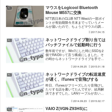
マウスをLogicool Bluetooth
PC
Mouse M557に交換
NTT西日本のCLUB NTT-Westの一部ポイ
ントが有効期限今月末までっていうメー
ルが届いたので、ちょうどマウスの調子
が少し悪くなってきていたので、マウス
2017.04.15
と交換しました。Bluetooth Mouseかなり
昔からBluetoothのマウ...
ネットワークドライブ割り当ては
PC
バッチファイルで起動時に行う
数年前ですが、Win7にした時にSSDを2
個でRAID0って言う構成にしました。そ
の時からネットワークドライブを手で割
り当てていると、起動時にネットワーク
ドライブに接続できませんでした。とエ
2014.09.25
2015.01.18
ラーになってしまうので、ずっとネット
ネットワークドライブの転送速度
ワークドライブ...
PC
が遅く、iTunesで音飛びする
昨日、iTunesがフリーズしたり音飛びし
たりする話を書いてたんですが、結局解
決できずでした。LANケーブルが古い
し、もしかしたらと思って新しいLANケ
ーブルに交換してみたのですが、何も変
2014.09.23
2015.02.17
わらず。iTunesが音飛びと言うより、ネ
VAIO Z(VGN-Z93HS)に
ットワーク...
PC