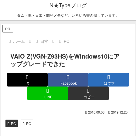
N★Typeブログ
ダム・車・日常・開発メモなど、いろいろ書き残しています。
PR
ホーム
日常
PC
VAIO Z(VGN-Z93HS)をWindows10にア
ップグレードできた
X
Facebook
はてブ
LINE
コピー
2015.09.03
2019.12.25
PC
PC