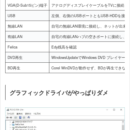
VGA(D-Sub15ピン)端子
アナログディスプレイケーブルをTVに接続、W
USB
左側、右側のUSBポートともUSB-HDDを
無線LAN
自宅の無線LAN環境に接続し、ネットが出来
有線LAN
自宅の有線LANハブの空きポートに接続し、
Felica
Edy残高を確認
DVD再生
WindowsUpdateでWindows DVD 
BD再生
Corel WinDVDが動作せず、BDが再生できな
グラフィックドライバがやっぱりダメ