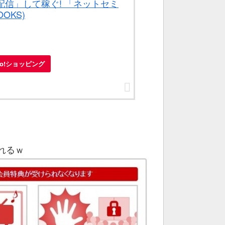
信」して稼ぐ! 「ネットセミ
OKS)
oo!ショッピング
れるｗ