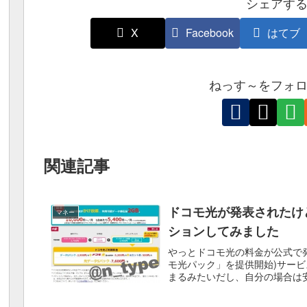
シェアす
X
Facebook
はてブ
ねっす～をフォ
関連記事
ドコモ光が発表されたけ
マネー
ションしてみました
やっとドコモ光の料金が公式で
モ光パック」を提供開始)サー
まるみたいだし、自分の場合は安
ションを使って考えてみま...