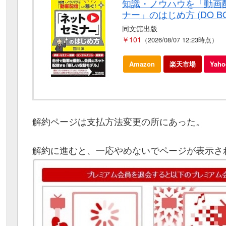
知識・ノウハウを「動画配
ナー」のはじめ方 (DO BO
同文舘出版
￥101
（2026/08/07 12:23時点）
Amazon
楽天市場
Yah
解約ページは支払方法変更の所にあった。
解約に進むと、一応やめないでページが表示さ