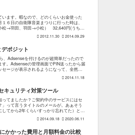
ています。暇なので、どのくらいお金使った
月１６日の自衛隊音楽まつりに行った時は、
→羽田、羽田→小松） 32,640円(うち
2012.11.30
2014.09.29
INとデポジット
したら、Adsenseを付けるのが超簡単だったので
ます。Adsenseの管理画面でPIN送ったから届
ッセージが表示されるようになって、全然届
2014.11.18
セキュリティ対策ツール
「知ってましたか？ご契約中のサービスにはセ
す」って言うタイトルのメールが。あぁそう
にしてから2年くらいすっかり忘れてた）と言
...
2014.09.18
2020.06.11
Pにかかった費用と月額料金の比較