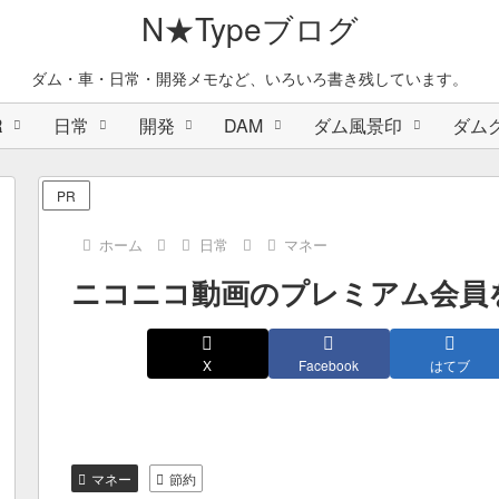
N★Typeブログ
ダム・車・日常・開発メモなど、いろいろ書き残しています。
R
日常
開発
DAM
ダム風景印
ダム
PR
ホーム
日常
マネー
ニコニコ動画のプレミアム会員
X
Facebook
はてブ
マネー
節約