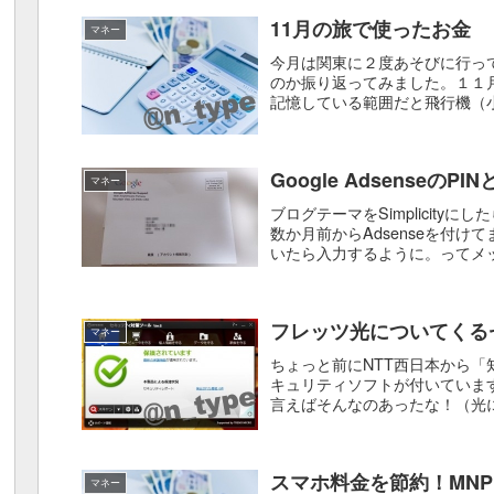
11月の旅で使ったお金
マネー
今月は関東に２度あそびに行っ
のか振り返ってみました。１１
記憶している範囲だと飛行機（小松
15,000円はANA SKY...
Google AdsenseのP
マネー
ブログテーマをSimplicityに
数か月前からAdsenseを付けて
いたら入力するように。ってメ
か...
フレッツ光についてくる
マネー
ちょっと前にNTT西日本から
キュリティソフトが付いていま
言えばそんなのあったな！（光
う事で、入れました。ウイルスバス
スマホ料金を節約！MN
マネー