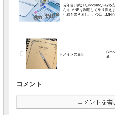
長年使い続けたdocomoから格安S
ん)にMNPを利用して乗り換え
記録を書きました。今回はMN
うと思います...
Simp
ドメインの更新
新
コメント
コメントを書