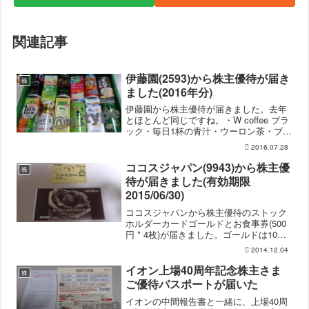
関連記事
伊藤園(2593)から株主優待が届き
株
ました(2016年分)
伊藤園から株主優待が届きました。去年
とほとんど同じですね。・W coffee ブラ
ック・毎日1杯の青汁・ウーロン茶・ブル
ーベリー＆アサイーMIX・麦茶・黒酢で
2016.07.28
活性・1日分の野菜・TULLY'S COFFEE
BARISTA’S LATTE・...
ココスジャパン(9943)から株主優
株
待が届きました(有効期限
2015/06/30)
ココスジャパンから株主優待のストック
ホルダーカードゴールドとお食事券(500
円 * 4枚)が届きました。ゴールドは10%
OFF、シルバーだと5% OFFになりま
2014.12.04
す。お食事券はココスはもちろん、ゼン
ショーグループでも使えます。半年に1回
イオン上場40周年記念株主さま
株
届く...
ご優待パスポートが届いた
イオンの中間報告書と一緒に、上場40周