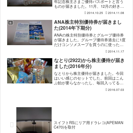
年記念株主さまご優待パスポートと言う
ものが届きました。11月、12月の好きな
日に1日割引にできると言う優待。自分で
2014.10.25
2014.11.08
日付を記入して、その日なら何度でも使
えるらしい。と言ってもそんなに欲しい
ANA株主特別優待券が届きまし
株
物も無いが。食料...
た(2014年下期分)
ANAの株主特別優待券とグループ優待券
が届きました。グループ優待券過去に1度
だけコンソメスープを買うのに使ったこ
とがあるだけで、それ以外使ったことが
2014.11.17
無い。ANAフェスタで買い物することが
あれば使っても良いんだろうけどね。旅
なとり(2922)から株主優待が届き
株
行だったら旅行先で...
ました(2016年分)
なとりから株主優待が届きました。今回
はいい感じのセットでした。前回はこん
ぶ飴が要らなかったし、毎回入ってる柿
ピー系もなし。・一度は食べていただき
2016.07.03
たい 熟成 チーズ鱈・ほんのりピリ
辛 甘口さきいか・ワインが香る 風味
豊かな大人のサラミ・チーズ...
スイフトRSにリア用ドラレコ(APEMAN
C470)を取付