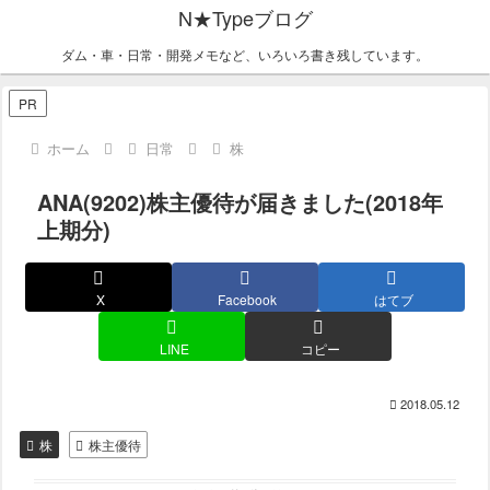
N★Typeブログ
ダム・車・日常・開発メモなど、いろいろ書き残しています。
PR
ホーム
日常
株
ANA(9202)株主優待が届きました(2018年
上期分)
X
Facebook
はてブ
LINE
コピー
2018.05.12
株
株主優待