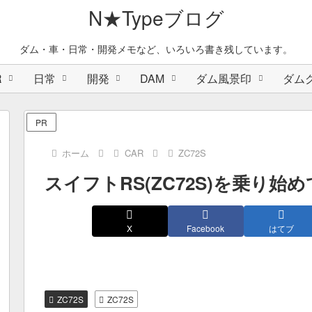
N★Typeブログ
ダム・車・日常・開発メモなど、いろいろ書き残しています。
R
日常
開発
DAM
ダム風景印
ダム
PR
ホーム
CAR
ZC72S
スイフトRS(ZC72S)を乗り始め
X
Facebook
はてブ
ZC72S
ZC72S