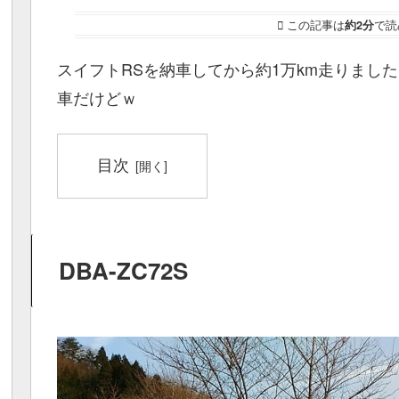
この記事は
約2分
で読
スイフトRSを納車してから約1万km走りまし
車だけどｗ
目次
DBA-ZC72S