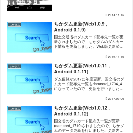
2014.11.15
ちかダム更新(Web1.0.9 ,
ちかダム
Android 0.1.9)
国土交通省のダムカード配布先一覧が更
新されましたので、ちかダムのダムカー
ド情報を更新しました。Web版更新済
み、Android版も更新手続きは終了してい
ますので配信までお待ちください。更新
2016.11.16
内容今回も更新はダムカード情報のみと
ちかダム更新(Web1.0.11 ,
なります。ダムカ...
ちかダム
Android 0.1.11)
ダム便覧が2017に年度更新、国交省のダ
ムカード配布先一覧もdamcard_1704_4
になっていたので、更新を行いました。
いつも通り、Web版は更新済み、Android
版は順次更新が配布されます。更新内容
2017.09.06
今回も今までと同じく、アプリへの変...
ちかダム更新(Web1.0.12 ,
ちかダム
Android 0.1.12)
国交省のダムカード配布先一覧が更新
(damcard_1710)されましたので、ちかダ
ムのデータ更新を行いました。更新内容