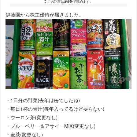
この記事は
約1分
で読めます。
伊藤園から株主優待が届きました。
・1日分の野菜(去年は缶でしたね)
・毎日1杯の青汁(毎年入ってるけど要らない)
・ウーロン茶(変更なし)
・ブルーベリー＆アサイーMIX(変更なし)
・麦茶(変更なし)