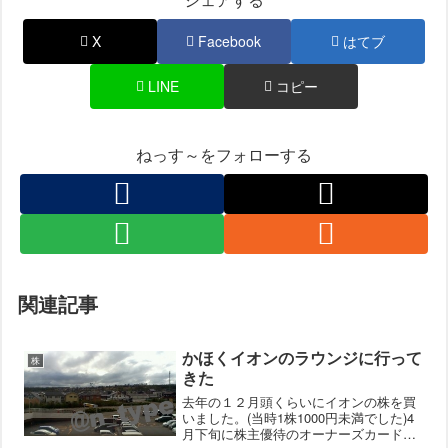
X
Facebook
はてブ
LINE
コピー
ねっす～をフォローする
関連記事
かほくイオンのラウンジに行って
株
きた
去年の１２月頭くらいにイオンの株を買
いました。(当時1株1000円未満でした)4
月下旬に株主優待のオーナーズカードが