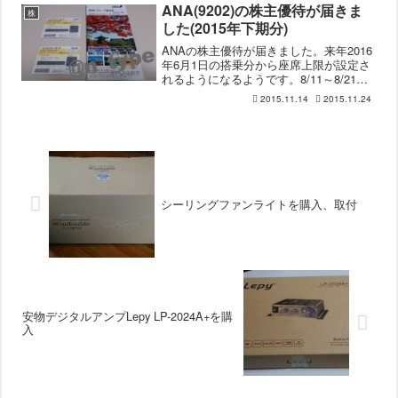
定の料理が多いですね。最近良いなと思
ANA(9202)の株主優待が届きま
株
ったメニューは...
した(2015年下期分)
ANAの株主優待が届きました。来年2016
年6月1日の搭乗分から座席上限が設定さ
れるようになるようです。8/11～8/21、
9/17～19、10/8～10/10、2016/12/29～
2015.11.14
2015.11.24
2017/1/4、3/18～3/20、4/29～5/8ゴ...
シーリングファンライトを購入、取付
安物デジタルアンプLepy LP-2024A+を購
入