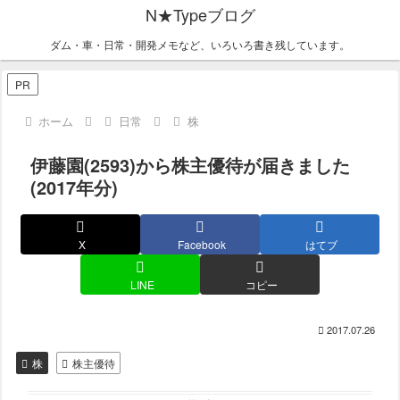
N★Typeブログ
ダム・車・日常・開発メモなど、いろいろ書き残しています。
PR
ホーム
日常
株
伊藤園(2593)から株主優待が届きました
(2017年分)
X
Facebook
はてブ
LINE
コピー
2017.07.26
株
株主優待