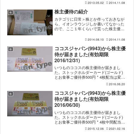
届きました。イオンの株主優待はイオン
2013.05.02
2014.11.08
で使った金額（専門店などは除く）の3%
～7%(保有株数によって違う)がキャッシ
株主優待の紹介
株
ュバックさ...
カテゴリに日常＞株とか作っておきなが
ら、イオンラウンジしか書いてなかった
ので、ここ１年くらいで貰った株主優待
について紹介でもしようかなと。とその
前に。自分はデイトレードはしてません
2014.08.10
2014.11.08
し、権利確定日を狙った売買もしていま
せん。基本的には長期保有...
ココスジャパン(9943)から株主優
株
待が届きました(有効期限
2016/12/31)
いつものココスの株主優待が届きまし
た。ストックホルダーカード(ゴールド)
とお食事ご優待券500円 * 4枚配当は変わ
らず12円でした。四国の店舗がライセン
2016.06.20
シーから直営になっていました。
ココスジャパン(9943)から株主優
株
待が届きました(有効期限
2016/06/30)
いつものココスの株主優待が届きまし
た。ストックホルダーカード(ゴールド)
とお食事ご優待券500円 * 4枚中間配当は
12円でした。安定していますね。最近フ
2015.12.06
2021.02.16
ェアメニューなんかは少し高めの値段設