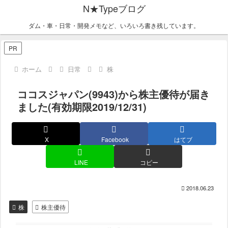
N★Typeブログ
ダム・車・日常・開発メモなど、いろいろ書き残しています。
PR
ホーム
日常
株
ココスジャパン(9943)から株主優待が届き
ました(有効期限2019/12/31)
X
Facebook
はてブ
LINE
コピー
2018.06.23
株
株主優待