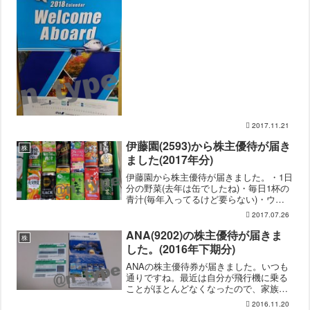
2017.11.21
伊藤園(2593)から株主優待が届き
株
ました(2017年分)
伊藤園から株主優待が届きました。・1日
分の野菜(去年は缶でしたね)・毎日1杯の
青汁(毎年入ってるけど要らない)・ウー
ロン茶(変更なし)・ブルーベリー＆アサ
2017.07.26
イーMIX(変更なし)・麦茶(変更なし)・黒
酢で活性(毎年入ってるけど要らない)・
ANA(9202)の株主優待が届きま
株
充実...
した。(2016年下期分)
ANAの株主優待券が届きました。いつも
通りですね。最近は自分が飛行機に乗る
ことがほとんどなくなったので、家族が
使わなければ金券ショップ行きと言う感
2016.11.20