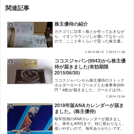
関連記事
株主優待の紹介
株
カテゴリに日常＞株とか作っておきなが
ら、イオンラウンジしか書いてなかった
ので、ここ１年くらいで貰った株主優待
について紹介でもしようかなと。とその
前に。自分はデイトレードはしてません
2014.08.10
2014.11.08
し、権利確定日を狙った売買もしていま
せん。基本的には長期保有...
ココスジャパン(9943)から株主優
株
待が届きました(有効期限
2015/06/30)
ココスジャパンから株主優待のストック
ホルダーカードゴールドとお食事券(500
円 * 4枚)が届きました。ゴールドは10%
OFF、シルバーだと5% OFFになりま
2014.12.04
す。お食事券はココスはもちろん、ゼン
ショーグループでも使えます。半年に1回
2018年版ANAカレンダーが届き
株
届く...
ました。(株主優待)
毎年恒例のANAカレンダーが届きまし
た。来年もAR付きで、特に変わりなく。
使いやすいので、毎年ありがたいです。