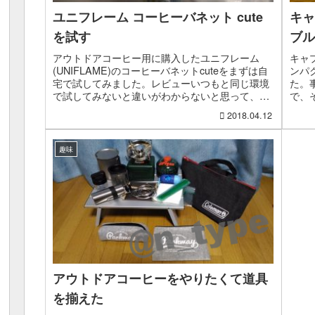
ユニフレーム コーヒーバネット cute
キャ
を試す
ブル
アウトドアコーヒー用に購入したユニフレーム
キャ
(UNIFLAME)のコーヒーバネットcuteをまずは自
ンパ
宅で試してみました。レビューいつもと同じ環境
た。
で試してみないと違いがわからないと思って、コ
で、
ーヒーバネットcute以外はいつも自宅でコーヒー
かな
2018.04.12
を飲む...
てみた
趣味
アウトドアコーヒーをやりたくて道具
を揃えた