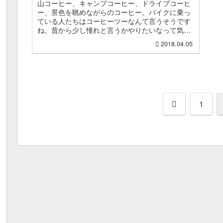
山コーヒー、キャンプコーヒー、ドライブコーヒ
ー、景色を眺めながらのコーヒー。バイクに乗っ
ている人たちはコーヒーツーなんて言うそうです
ね。昔から少し憧れと言うかやりたいなって気持
ちはあったのですが、コンビニでコーヒーが買え
2018.04.05
る時代になったら興味...
前
1
へ