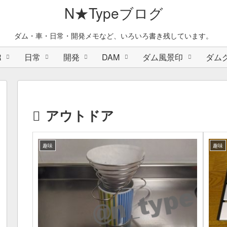
N★Typeブログ
ダム・車・日常・開発メモなど、いろいろ書き残しています。
R
日常
開発
DAM
ダム風景印
ダム
アウトドア
趣味
趣味