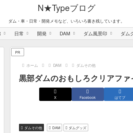
N★Typeブログ
ダム・車・日常・開発メモなど、いろいろ書き残しています。
R
日常
開発
DAM
ダム風景印
ダム
PR
ホーム
DAM
ダムその他
黒部ダムのおもしろクリアファ
X
Facebook
はてブ
ダムその他
DAM
ダムグッズ