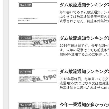
ダム放流通知ランキング2
ダムその他
毎年書いてるダム放流通知ランキ
ぶやき文は放流通知発表当時の
表示されません。前提条件集計対象期間
月31日 18...
ダム放流通知ランキング2
ダムその他
2016年最終日です。去年も調
す。去年の記事はこちら前提条
知botを運用するために取得し
合や確認タイミング(15分間隔...
ダム放流通知ランキング2
ダムその他
2018年最終日。毎年書いてる
流通知botのつぶやき文は放流
放流通知文は表示されません前提条
2018年1...
今年一番通知が多かった
ダムその他