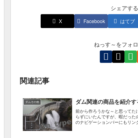
シェアす
X
Facebook
はてブ
ねっす～をフォ
関連記事
ダム関連の商品を紹介す
ダムその他
前から作ろうかな～と思ってた
らずにいたんですが、暇だった
のナビゲーションバーにもリン
紹介になっています。ダム好きの皆