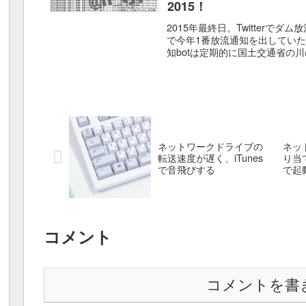
2015！
2015年最終日。Twitterで
で今年1番放流通知を出してい
知botは定期的に国土交通省の
確認し、新しい...
ネットワークドライブの
ネッ
転送速度が遅く、iTunes
り当
で音飛びする
で起
コメント
コメントを書