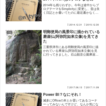
2014年も残りわずか。今年は途中からブ
ログテーマをSimplicityに変更し、昔は良
く日記とか書いてたのに最近書かなくな
ったなーってことで、テーマを変えてか
らは毎日更新をがんばってました。日記
的なものでも良いから更新してきたつも
2014.12.31
2015.12.30
りだけど...
明郵便局の風景印に描かれている
日記
磨崖仏(阿弥陀如来立像)を見てき
た
三重県津市にある明郵便局の風景印に描
かれている摩崖仏(阿弥陀如来立像)を見
に行ってきました。石山観音公園摩崖仏
があるのは石山観音公園と言う場所で、
名阪関ドライブインから車で5分くらいの
所にありました。特に下調べもせずに行
ったのですが、駐車場...
2017.06.13
2017.11.09
Power BI？なにそれ！
日記
滅多にOfficeの本とか置いてあるコーナ
ーってみないんですけど、なんか気にな