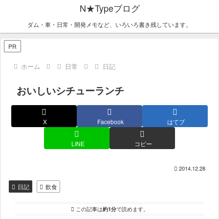
N★Typeブログ
ダム・車・日常・開発メモなど、いろいろ書き残しています。
PR
ホーム
日常
日記
おいしいシチューランチ
X
Facebook
はてブ
LINE
コピー
2014.12.28
日記
飲食
この記事は
約1分
で読めます。