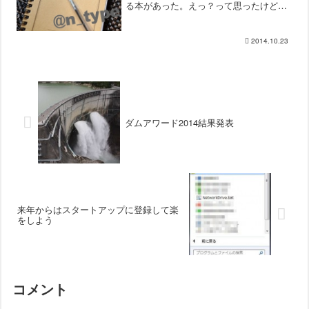
る本があった。えっ？って思ったけど、
Power BIなんていうものがあるのか。じ
っくり読んで無いので良くわからんけ
ど、Power Mapって言うのがすげぇ気に
2014.10.23
なっ...
ダムアワード2014結果発表
来年からはスタートアップに登録して楽
をしよう
コメント