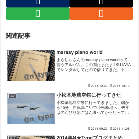
関連記事
marasy piano world
日記
まらしぃさんのmarasy piano worldって
言うアルバム。この間たまたまTSUTAYA
でレンタルしてたので借りてきた。トヨ
タのAQUAのCM、今はドラクエとモンハ
ンの曲になってるけど、チョコレイト・
ディスコ(Perfume) → ...
2014.12.23
2016.10.19
小松基地航空祭に行ってきた
日記
小松基地航空祭に行ってきました。朝か
ら45分、自転車こいで小松基地へ。去年
はのんびり朝ごはん食べてから行って、
オープニングに間に合わなかったんです
が、今日はオープニングに間に合うよう
に朝起きて行ってきました。オープニン
2014.09.20
2014.11.08
グで編隊飛行もやるとは...
2014年N★Typeブログまとめ
日記